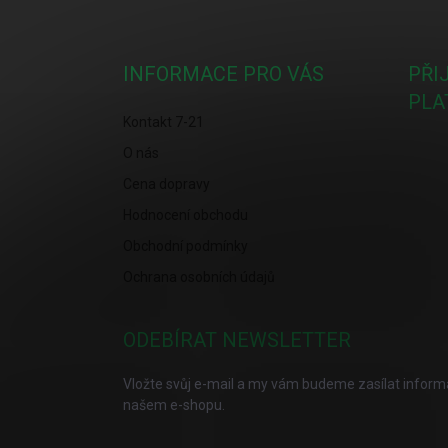
Z
á
p
a
INFORMACE PRO VÁS
PŘI
t
PLA
í
Kontakt 7-21
O nás
Cena dopravy
Hodnocení obchodu
Obchodní podmínky
Ochrana osobních údajů
ODEBÍRAT NEWSLETTER
Vložte svůj e-mail a my vám budeme zasílat infor
našem e-shopu.