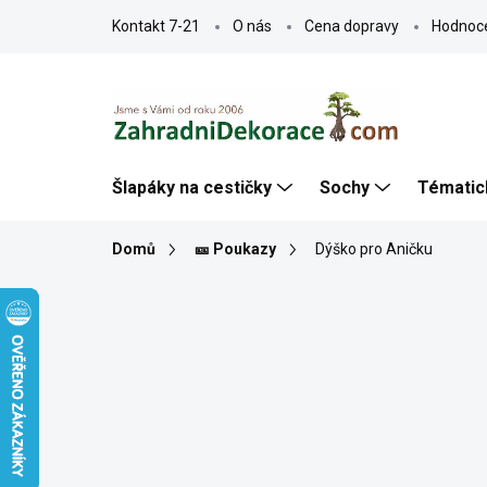
Přejít
Kontakt 7-21
O nás
Cena dopravy
Hodnoc
na
obsah
Šlapáky na cestičky
Sochy
Tématic
Domů
🎫 Poukazy
Dýško pro Aničku