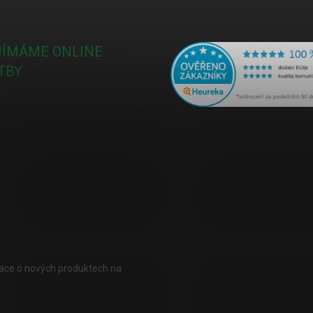
JÍMÁME ONLINE
TBY
mace o nových produktech na