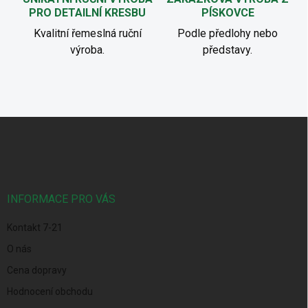
PRO DETAILNÍ KRESBU
PÍSKOVCE
Kvalitní řemeslná ruční
Podle předlohy nebo
výroba.
představy.
Z
á
p
a
t
í
INFORMACE PRO VÁS
Kontakt 7-21
O nás
Cena dopravy
Hodnocení obchodu