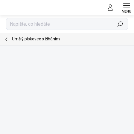
Přejít
na
obsah
Hledat
Umělý pískovec s žíháním