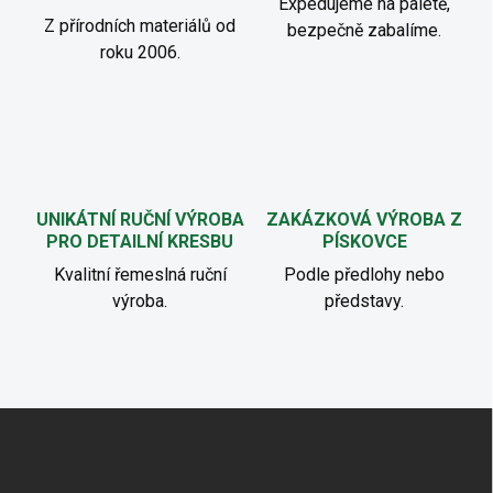
Expedujeme na paletě,
Z přírodních materiálů od
bezpečně zabalíme.
roku 2006.
UNIKÁTNÍ RUČNÍ VÝROBA
ZAKÁZKOVÁ VÝROBA Z
PRO DETAILNÍ KRESBU
PÍSKOVCE
Kvalitní řemeslná ruční
Podle předlohy nebo
výroba.
představy.
Z
á
p
a