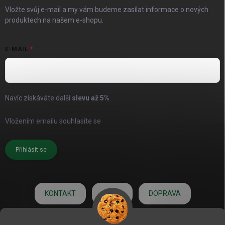
Vložte svůj e-mail a my vám budeme zasílat informace o nových
produktech na našem e-shopu.
E-MAIL
Navíc získáváte další
slevu až
5%
.
Vložením emailu souhlasíte se
zásadami pro zpracování osobních
údajů
Přihlásit se
KONTAKT
O NÁS
DOPRAVA
HODNOCENÍ