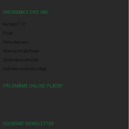
t
í
INFORMACE PRO VÁS
Kontakt 7-21
O nás
Cena dopravy
Hodnocení obchodu
Obchodní podmínky
Ochrana osobních údajů
PŘIJÍMÁME ONLINE PLATBY
ODEBÍRAT NEWSLETTER