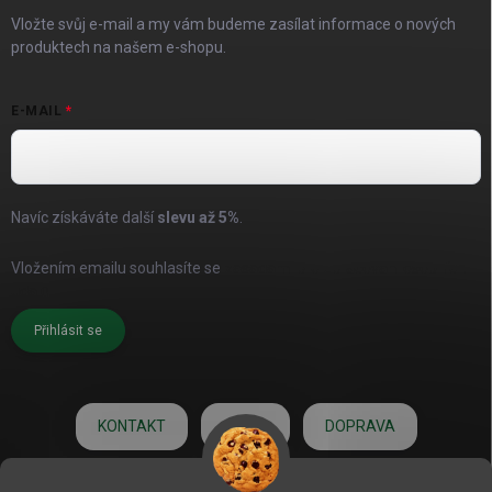
Vložte svůj e-mail a my vám budeme zasílat informace o nových
produktech na našem e-shopu.
E-MAIL
Navíc získáváte další
slevu až
5%
.
Vložením emailu souhlasíte se
zásadami pro zpracování osobních
údajů
Přihlásit se
KONTAKT
O NÁS
DOPRAVA
HODNOCENÍ