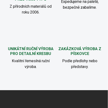
Expedujeme na paletě,
Z přírodních materiálů od
bezpečně zabalíme.
roku 2006.
UNIKÁTNÍ RUČNÍ VÝROBA
ZAKÁZKOVÁ VÝROBA Z
PRO DETAILNÍ KRESBU
PÍSKOVCE
Kvalitní řemeslná ruční
Podle předlohy nebo
výroba.
představy.
Z
á
p