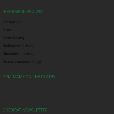
a
t
í
INFORMACE PRO VÁS
Kontakt 7-21
O nás
Cena dopravy
Hodnocení obchodu
Obchodní podmínky
Ochrana osobních údajů
PŘIJÍMÁME ONLINE PLATBY
ODEBÍRAT NEWSLETTER