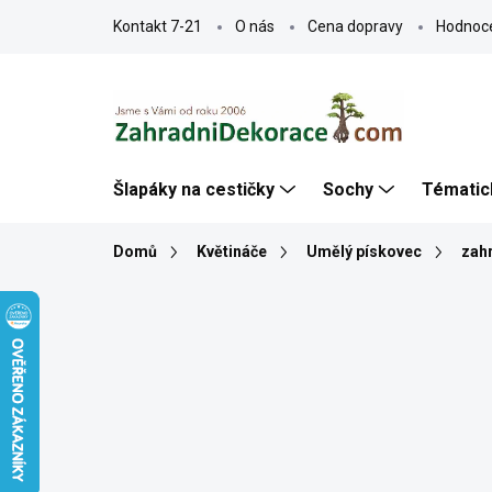
Přejít
Kontakt 7-21
O nás
Cena dopravy
Hodnoc
na
obsah
Šlapáky na cestičky
Sochy
Tématic
Domů
Květináče
Umělý pískovec
zahr