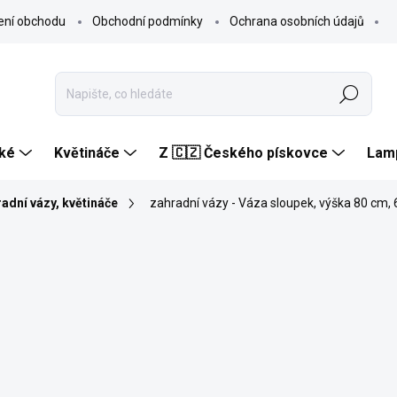
ení obchodu
Obchodní podmínky
Ochrana osobních údajů
Hledat
ké
Květináče
Z 🇨🇿 Českého pískovce
Lam
adní vázy, květináče
zahradní vázy - Váza sloupek, výška 80 cm, 