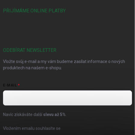
PŘIJÍMÁME ONLINE PLATBY
ODEBÍRAT NEWSLETTER
Vložte svůj e-mail a my vám budeme zasílat informace o nových
produktech na našem e-shopu.
E-MAIL
Navíc získáváte další
slevu až
5%
.
Vložením emailu souhlasíte se
zásadami pro zpracování osobních
údajů