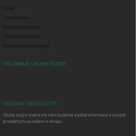
ý
p
O nás
i
Cena dopravy
s
u
Hodnocení obchodu
Obchodní podmínky
Ochrana osobních údajů
PŘIJÍMÁME ONLINE PLATBY
ODEBÍRAT NEWSLETTER
Vložte svůj e-mail a my vám budeme zasílat informace o nových
produktech na našem e-shopu.