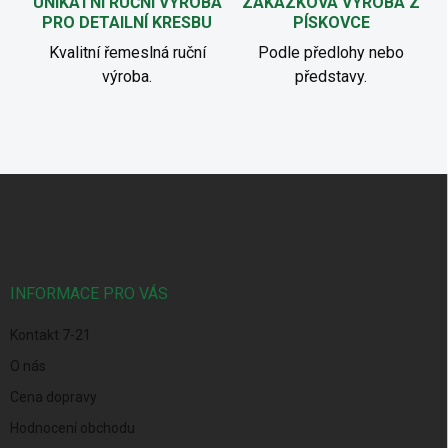
UNIKÁTNÍ RUČNÍ VÝROBA
ZAKÁZKOVÁ VÝROBA Z
PRO DETAILNÍ KRESBU
PÍSKOVCE
Kvalitní řemeslná ruční
Podle předlohy nebo
výroba.
představy.
Z
á
p
a
t
í
INFORMACE PRO VÁS
Kontakt 7-21
O nás
Cena dopravy
Hodnocení obchodu