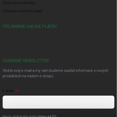
Obchodní podmínky
Ochrana osobních údajů
PŘIJÍMÁME ONLINE PLATBY
ODEBÍRAT NEWSLETTER
Vložte svůj e-mail a my vám budeme zasílat informace o nových
produktech na našem e-shopu.
E-MAIL
Navíc získáváte další
slevu až
5%
.