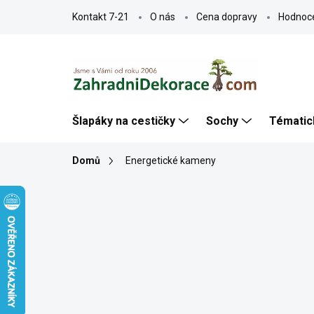
Přejít
Kontakt 7-21
O nás
Cena dopravy
Hodnoc
na
obsah
Šlapáky na cestičky
Sochy
Tématic
Domů
Energetické kameny