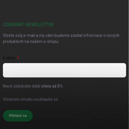
ODEBÍRAT NEWSLETTER
Vložte svůj e-mail a my vám budeme zasílat informace o nových
produktech na našem e-shopu.
E-MAIL
Navíc získáváte další
slevu až
5%
.
Vložením emailu souhlasíte se
zásadami pro zpracování osobních
údajů
Přihlásit se