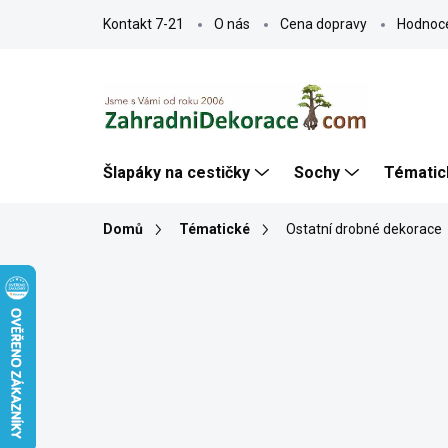
Přejít
Kontakt 7-21
O nás
Cena dopravy
Hodnoc
na
obsah
Šlapáky na cestičky
Sochy
Tématic
Domů
Tématické
Ostatní drobné dekorace