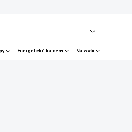
PRÁZDNÝ KOŠÍK
NÁKUPNÍ
KOŠÍK
py
Energetické kameny
Na vodu
Skalka, Zí