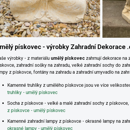
mělý pískovec - výrobky Zahradní Dekorace 
še výrobky - z materiálu
umělý pískovec
zahrnují dekorace na z
skovce, zahradní sošky na zahradu, velké zahradní sochy do zah
mpy z pískovce, fontány na zahradu a zahradní umyvadlo na zahr
Kamenné
truhlíky z umělého pískovce jsou ve více velikost
truhlíky - umělý pískovec
Socha z pískovce - velké a malé zahradní sochy z pískovce
z pískovce - umělý pískovec
Kamenné zahradní lampy z pískovce - okrasné lampy na za
okrasné lampy - umělý pískovec