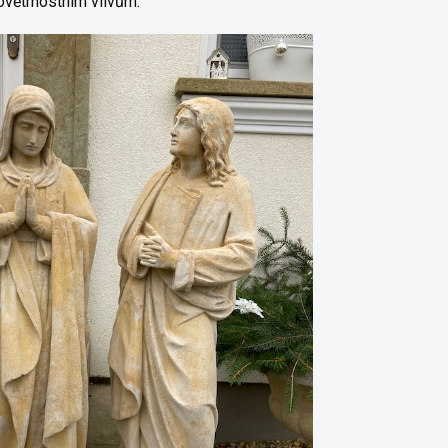
ovětrnostním vlivům.