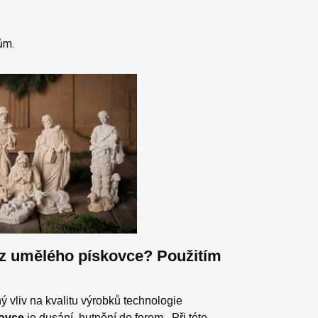
ům.
u z umělého pískovce? Použitím
tný vliv na kvalitu výrobků technologie
kovce
je dusání, hutnění do forem.
Při této