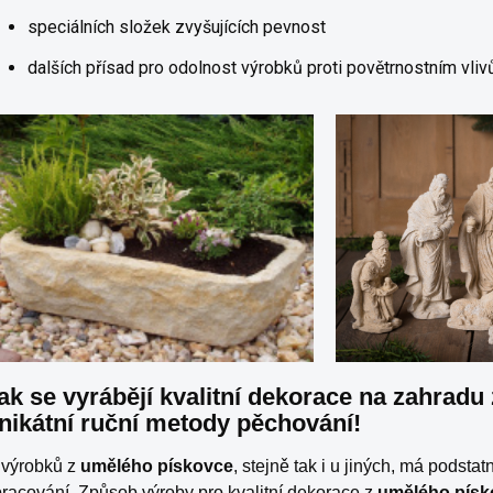
speciálních složek zvyšujících pevnost
dalších přísad pro odolnost výrobků proti povětrnostním vliv
ak se vyrábějí kvalitní dekorace na zahrad
nikátní ruční metody pěchování!
 výrobků z
umělého pískovce
, stejně tak i u jiných, má podsta
pracování.
Způsob výroby pro kvalitní dekorace z
umělého pís