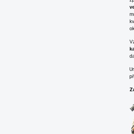
v
mn
kv
ok
V
k
da
Um
př
Z