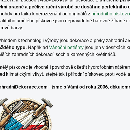
elmi pracné a pečlivé ruční výrobě se dosáhne perfektního 
ohdy pro laika k nerozeznání od originálů z
přírodního pískovc
alitního umělého pískovce jsou nepravidelně barevně žíhané c
rové barvy.
zhledem k technologii výroby jsou dekorace a prvky zahradní a
aždého typu.
Například
Vánoční betlémy
jsou jen v desítkách ku
lších zahradních dekorací, soch a kamenných květináčů.
ělý pískovec je vhodné i povrchově ošetřit hydrofobním nátěrem
ed klimatickými vlivy)
, stejně tak i přírodní pískovec, proti vodě,
ahradniDekorace.com - jsme s Vámi
od roku 2006, děkujem