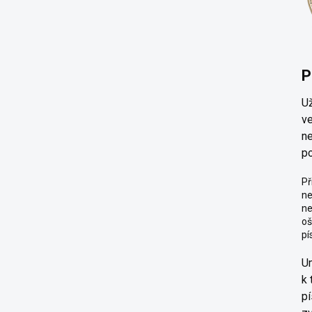
P
Už
ve
n
po
Př
ne
ne
oš
pí
Um
k 
pí