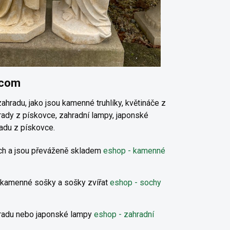
.com
ahradu, jako jsou kamenné truhlíky, květináče z
rady z pískovce, zahradní lampy, japonské
adu z pískovce.
ech a jsou převáženě skladem
eshop - kamenné
, kamenné sošky a sošky zvířat
eshop - sochy
hradu nebo japonské lampy
eshop - zahradní