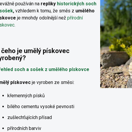
řevážně používán na
repliky
historických soch
 sošek
,
vzhledem k tomu, že směs z
umělého
ískovce
je mnohdy odolnější než
přírodní
ískovec
.
 čeho je umělý pískovec
yrobený?
řehled soch a sošek z umělého pískovce
mělý pískovec
je vyroben ze směsi:
křemenných písků
bílého cementu vysoké pevnosti
zušlechťujících přísad
přírodních barviv