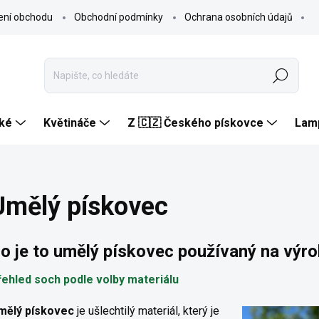
ení obchodu
Obchodní podmínky
Ochrana osobních údajů
Hledat
ké
Květináče
Z 🇨🇿 Českého pískovce
Lam
Umělý pískovec
o je to umělý pískovec používaný na výr
řehled soch podle volby materiálu
mělý pískovec
je ušlechtilý materiál, který je