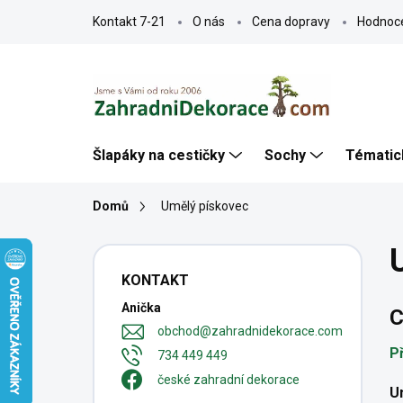
Přejít
Kontakt 7-21
O nás
Cena dopravy
Hodnoc
na
obsah
Šlapáky na cestičky
Sochy
Tématic
Domů
Umělý pískovec
P
o
KONTAKT
s
Anička
t
C
r
obchod
@
zahradnidekorace.com
a
P
734 449 449
n
české zahradní dekorace
n
U