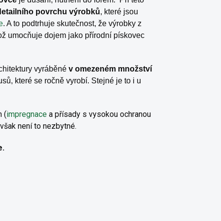
detailního povrchu výrobků
, které jsou
e
. A to podtrhuje skutečnost, že výrobky z
ož umocňuje dojem jako přírodní pískovec
rchitektury vyráběné
v omezeném množství
sů, které se ročně vyrobí. Stejné je to i u
 (
i
mpregnace
a přísady s vysokou ochranou
 avšak není to nezbytné.
e.