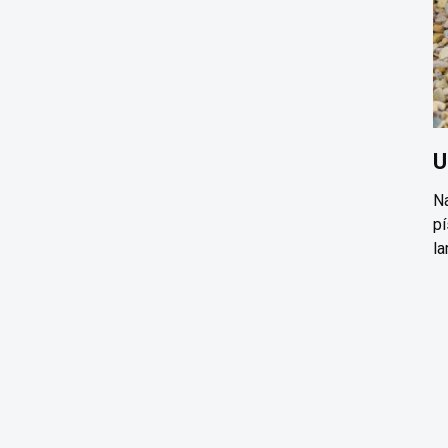
U
Na
pí
la