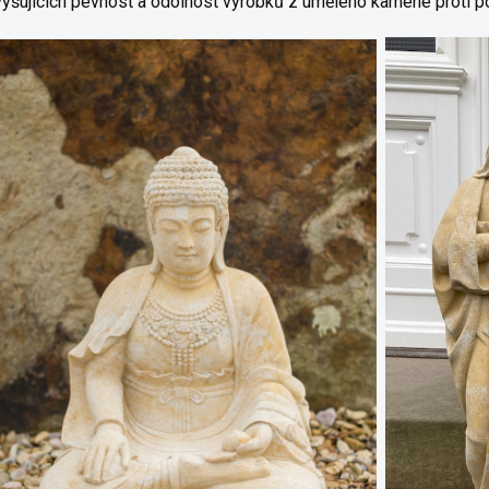
yšujících pevnost a odolnost výrobků z umělého kamene proti p