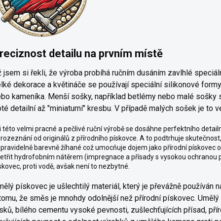
reciznost detailu na prvním místě
 jsem si řekli, že výroba probíhá ručním dusáním zavlhlé speciá
lké dekorace a květináče se používají speciální silikonové formy
ebo kameníka.
Menší
sošky,
například
betlémy nebo
malé
sošky s
té detailní až "miniaturní" kresbu. V případě malých sošek je to v
i této velmi pracné a pečlivé ruční výrobě se dosáhne perfektního detail
rozeznání od originálů z přírodního pískovce. A to podtrhuje skutečnost
pravidelně barevně žíhané což umocňuje dojem jako přírodní pískovec ok
etřit hydrofobním nátěrem (impregnace a přísady s vysokou ochranou před
skovec, proti vodě, avšak není to nezbytné.
ělý pískovec je ušlechtilý materiál, který je převážně používán 
tomu, že směs je mnohdy odolnější než přírodní pískovec. Uměl
sků, bílého cementu vysoké pevnosti, zušlechťujících přísad, přír