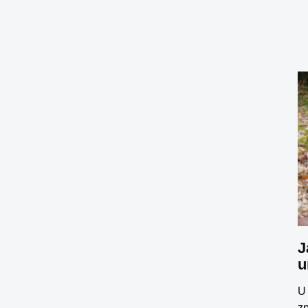
J
u
U
z