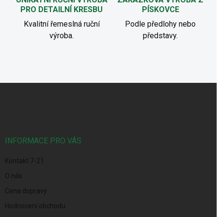
PRO DETAILNÍ KRESBU
PÍSKOVCE
Kvalitní řemeslná ruční
Podle předlohy nebo
výroba.
představy.
Z
á
p
a
t
í
INFORMACE PRO VÁS
Kontakt 7-21
O nás
Cena dopravy
Hodnocení obchodu