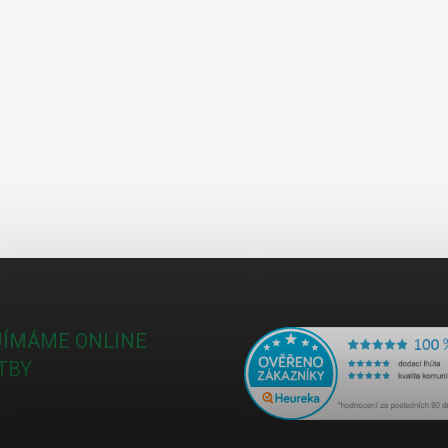
JÍMÁME ONLINE
TBY