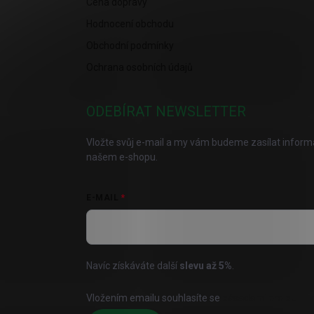
Cena dopravy
Hodnocení obchodu
Obchodní podmínky
Ochrana osobních údajů
ODEBÍRAT NEWSLETTER
Vložte svůj e-mail a my vám budeme zasílat infor
našem e-shopu.
E-MAIL
Navíc získáváte další
slevu až
5%
.
Vložením emailu souhlasíte se
zásadami pro zpraco