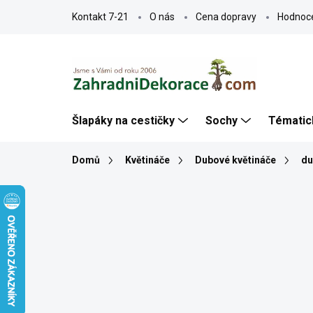
Přejít
Kontakt 7-21
O nás
Cena dopravy
Hodnoc
na
obsah
Šlapáky na cestičky
Sochy
Tématic
Domů
Květináče
Dubové květináče
du