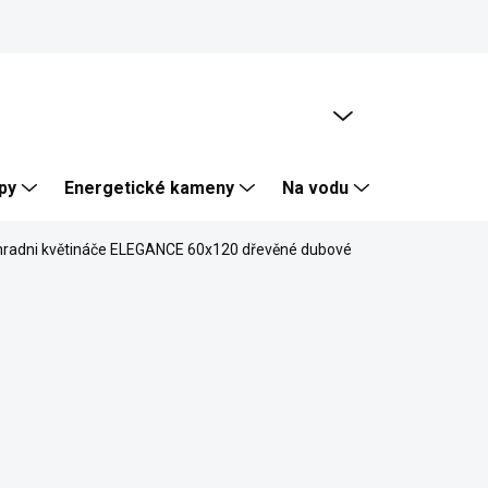
PRÁZDNÝ KOŠÍK
NÁKUPNÍ
KOŠÍK
py
Energetické kameny
Na vodu
Skalka, Zí
hradni květináče ELEGANCE 60x120 dřevěné dubové