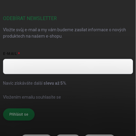
ODEBÍRAT NEWSLETTER
Vložte svůj e-mail a my vám budeme zasílat informace o nových
produktech na našem e-shopu.
E-MAIL
Navíc získáváte další
slevu až
5%
.
Vložením emailu souhlasíte se
zásadami pro zpracování osobních
údajů
Přihlásit se