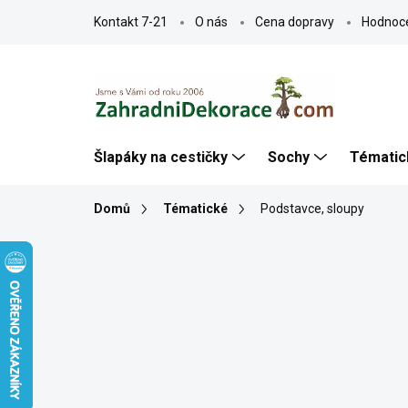
Přejít
Kontakt 7-21
O nás
Cena dopravy
Hodnoc
na
obsah
Šlapáky na cestičky
Sochy
Tématic
Domů
Tématické
Podstavce, sloupy