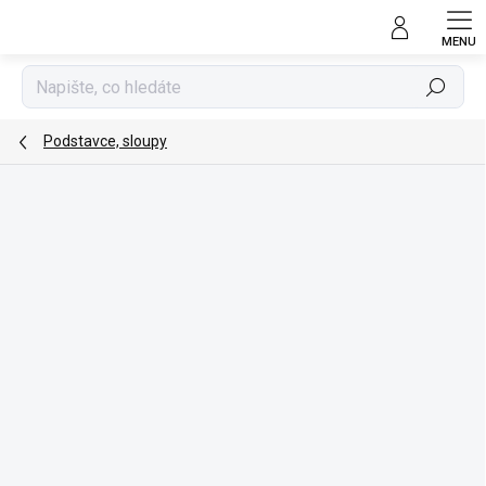
Přejít
na
obsah
Hledat
Podstavce, sloupy