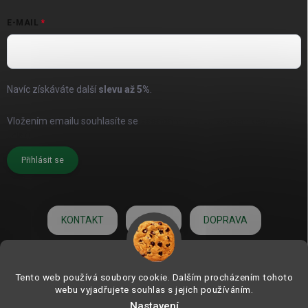
E-MAIL
Navíc získáváte další
slevu až
5%
.
Vložením emailu souhlasíte se
zásadami pro zpracování osobních
údajů
Přihlásit se
KONTAKT
O NÁS
DOPRAVA
HODNOCENÍ
Tento web používá soubory cookie. Dalším procházením tohoto
webu vyjadřujete souhlas s jejich používáním.
Nastavení