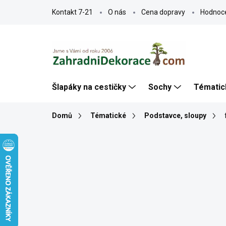
Přejít
Kontakt 7-21
O nás
Cena dopravy
Hodnoc
na
obsah
Šlapáky na cestičky
Sochy
Tématic
Domů
Tématické
Podstavce, sloupy