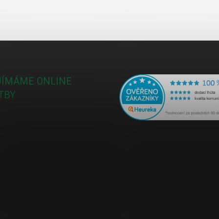
JÍMÁME ONLINE
TBY