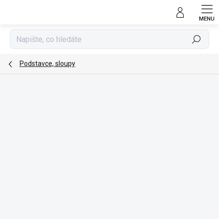
Přejít
na
obsah
Hledat
Podstavce, sloupy