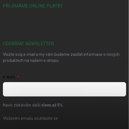
PŘIJÍMÁME ONLINE PLATBY
ODEBÍRAT NEWSLETTER
Vložte svůj e-mail a my vám budeme zasílat informace o nových
produktech na našem e-shopu.
E-MAIL
Navíc získáváte další
slevu až
5%
.
Vložením emailu souhlasíte se
zásadami pro zpracování osobních
údajů