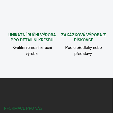
UNIKÁTNÍ RUČNÍ VÝROBA
ZAKÁZKOVÁ VÝROBA Z
PRO DETAILNÍ KRESBU
PÍSKOVCE
Kvalitní řemeslná ruční
Podle předlohy nebo
výroba.
představy.
Z
á
p
a
t
í
INFORMACE PRO VÁS