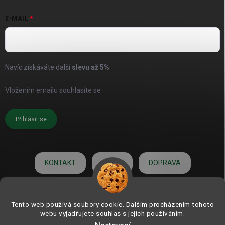
E-MAIL
Navíc získáváte další
slevu až
5%
.
Vložením emailu souhlasíte se
zásadami pro zpracování osobních
údajů
Přihlásit se
KONTAKT
O NÁS
DOPRAVA
HODNOCENÍ
Tento web používá soubory cookie. Dalším procházením tohoto
webu vyjadřujete souhlas s jejich používáním.