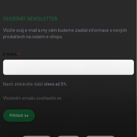
ODEBÍRAT NEWSLETTER
Vložte svůj e-mail a my vám budeme zasílat informace o nových
produktech na našem e-shopu.
E-MAIL
Navíc získáváte další
slevu až
5%
.
Vložením emailu souhlasíte se
zásadami pro zpracování osobních
údajů
Přihlásit se