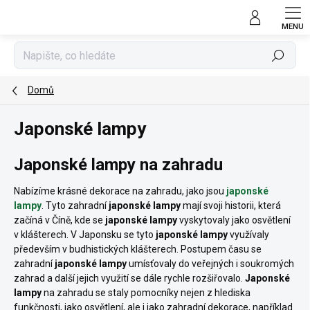
Přejít
na
obsah
Hledat
Domů
Japonské lampy
Japonské lampy na zahradu
Nabízíme krásné dekorace na zahradu, jako jsou
japonské
lampy
. Tyto zahradní
japonské lampy
mají svoji historii, která
začíná v Číně, kde se
japonské lampy
vyskytovaly jako osvětlení
v klášterech. V Japonsku se tyto
japonské lampy
využívaly
především v budhistických klášterech. Postupem času se
zahradní
japonské lampy
umísťovaly do veřejných i soukromých
zahrad a další jejich využití se dále rychle rozšiřovalo.
Japonské
lampy
na zahradu se staly pomocníky nejen z hlediska
funkčnosti, jako osvětlení, ale i jako zahradní dekorace, například