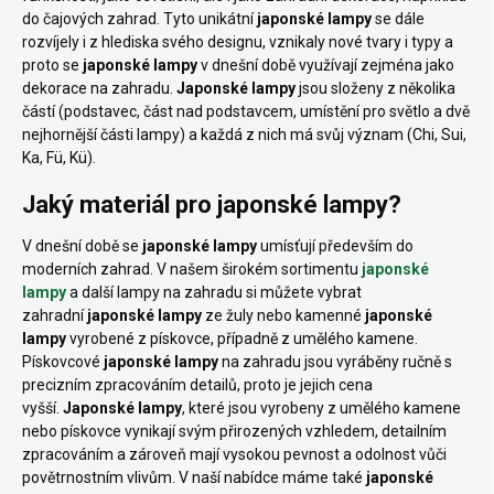
do čajových zahrad. Tyto unikátní
japonské lampy
se dále
rozvíjely i z hlediska svého designu, vznikaly nové tvary i typy a
proto se
japonské lampy
v dnešní době využívají zejména jako
dekorace na zahradu.
Japonské lampy
jsou složeny z několika
částí (podstavec, část nad podstavcem, umístění pro světlo a dvě
nejhornější části lampy) a každá z nich má svůj význam (Chi, Sui,
Ka, Fü, Kü).
Jaký materiál pro japonské lampy?
V dnešní době se
japonské lampy
umísťují především do
moderních zahrad. V našem širokém sortimentu
japonské
lampy
a další lampy na zahradu si můžete vybrat
zahradní
japonské lampy
ze žuly nebo kamenné
japonské
lampy
vyrobené z pískovce, případně z umělého kamene.
Pískovcové
japonské lampy
na zahradu jsou vyráběny ručně s
precizním zpracováním detailů, proto je jejich cena
vyšší.
Japonské lampy
, které jsou vyrobeny z umělého kamene
nebo pískovce vynikají svým přirozených vzhledem, detailním
zpracováním a zároveň mají vysokou pevnost a odolnost vůči
povětrnostním vlivům. V naší nabídce máme také
japonské