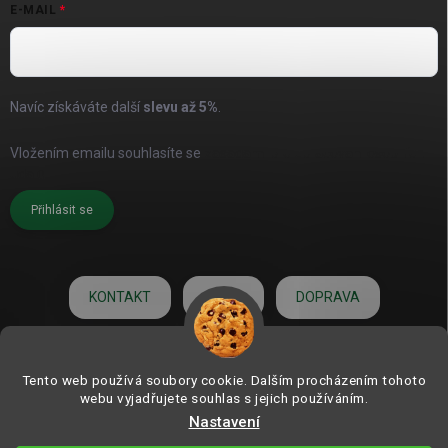
E-MAIL
Navíc získáváte další
slevu až
5%
.
Vložením emailu souhlasíte se
zásadami pro zpracování osobních
údajů
Přihlásit se
KONTAKT
O NÁS
DOPRAVA
HODNOCENÍ
Tento web používá soubory cookie. Dalším procházením tohoto
webu vyjadřujete souhlas s jejich používáním.
Nastavení
Copyright 2026
ZAHRADNÍ DEKORACE.com | od roku 2006
. Všechna práva
vyhrazena.