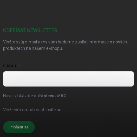
ODEBÍRAT NEWSLETTER
Vložte svůj e-mail a my vám budeme zasílat informace o nových
produktech na našem e-shopu.
E-MAIL
Navíc získáváte další
slevu až
5%
.
Vložením emailu souhlasíte se
zásadami pro zpracování osobních
údajů
Přihlásit se