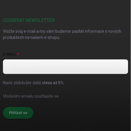
ODEBÍRAT NEWSLETTER
Vložte svůj e-mail a my vám budeme zasílat informace o nových
produktech na našem e-shopu.
E-MAIL
Navíc získáváte další
slevu až
5%
.
Vložením emailu souhlasíte se
zásadami pro zpracování osobních
údajů
Přihlásit se