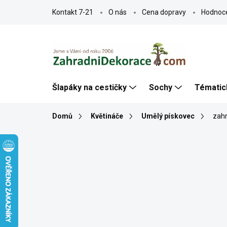
Přejít
Kontakt 7-21
O nás
Cena dopravy
Hodnoc
na
obsah
Šlapáky na cestičky
Sochy
Tématic
Domů
Květináče
Umělý pískovec
zahr