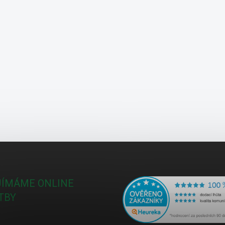
JÍMÁME ONLINE
TBY