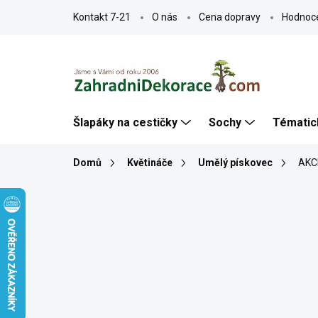
Přejít
Kontakt 7-21
O nás
Cena dopravy
Hodnoc
na
obsah
Šlapáky na cestičky
Sochy
Tématic
Domů
Květináče
Umělý pískovec
AKCE