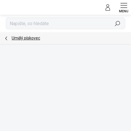
Přejít
na
obsah
Hledat
Umělý pískovec