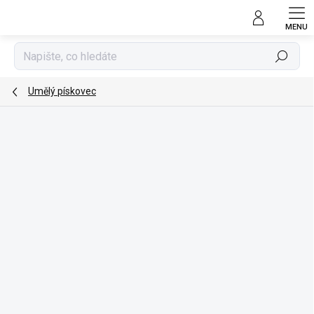
Přejít
na
obsah
Hledat
Umělý pískovec