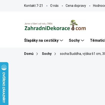
Přejít
Kontakt 7-21
O nás
Cena dopravy
Hodnoc
na
obsah
Šlapáky na cestičky
Sochy
Tématic
Domů
Sochy
socha Buddha, výška 61 cm, 3