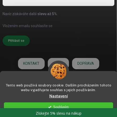
Navíc získáváte další
slevu až
5%
.
Vložením emailu souhlasíte se
zásadami pro zpracování osobních
údajů
Přihlásit se
KONTAKT
O NÁS
DOPRAVA
HODNOCENÍ
Tento web používá soubory cookie. Dalším procházením tohoto
webu vyjadřujete souhlas s jejich používáním.
Nastavení
Copyright 2026
ZAHRADNÍ DEKORACE.com | od roku 2006
. Všechna práva
vyhrazena.
Souhlasím
Vytvořil Shoptet
Získejte 5% slevu na nákup