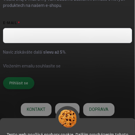
produktech na našem e-shopu.
E-MAIL
Navíc získáváte další
slevu až
5%
.
Vložením emailu souhlasíte se
zásadami pro zpracování osobních
údajů
Přihlásit se
KONTAKT
O NÁS
DOPRAVA
HODNOCENÍ
Tento web používá soubory cookie. Dalším procházením tohoto