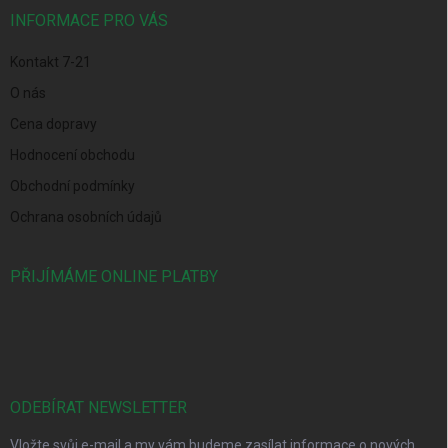
í
INFORMACE PRO VÁS
Kontakt 7-21
O nás
Cena dopravy
Hodnocení obchodu
Obchodní podmínky
Ochrana osobních údajů
PŘIJÍMÁME ONLINE PLATBY
ODEBÍRAT NEWSLETTER
Vložte svůj e-mail a my vám budeme zasílat informace o nových