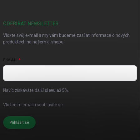
ODEBÍRAT NEWSLETTER
Vložte svůj e-mail a my vám budeme zasílat informace o nových
produktech na našem e-shopu.
E-MAIL
Navíc získáváte další
slevu až
5%
.
Vložením emailu souhlasíte se
zásadami pro zpracování osobních
údajů
Přihlásit se