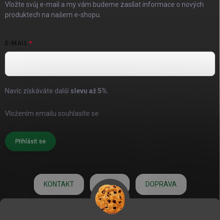
Vložte svůj e-mail a my vám budeme zasílat informace o nových
produktech na našem e-shopu.
E-MAIL
Navíc získáváte další
slevu až
5%
.
Vložením emailu souhlasíte se
zásadami pro zpracování osobních
údajů
Přihlásit se
KONTAKT
O NÁS
DOPRAVA
HODNOCENÍ