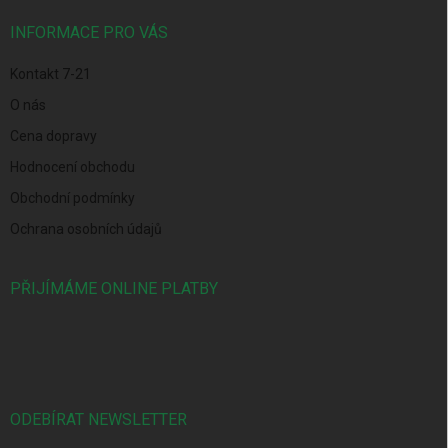
t
í
INFORMACE PRO VÁS
Kontakt 7-21
O nás
Cena dopravy
Hodnocení obchodu
Obchodní podmínky
Ochrana osobních údajů
PŘIJÍMÁME ONLINE PLATBY
ODEBÍRAT NEWSLETTER