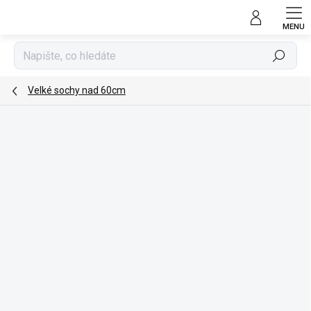
Přejít
na
obsah
Hledat
Velké sochy nad 60cm