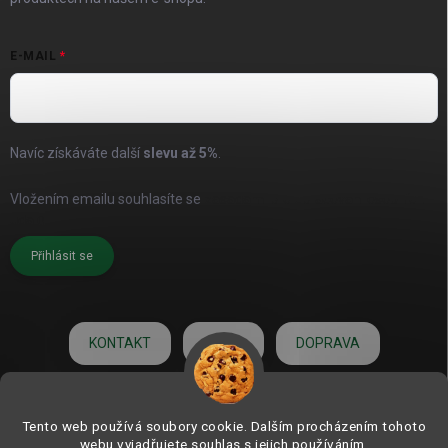
E-MAIL
Navíc získáváte další
slevu až
5%
.
Vložením emailu souhlasíte se
zásadami pro zpracování osobních
údajů
Přihlásit se
KONTAKT
O NÁS
DOPRAVA
HODNOCENÍ
Tento web používá soubory cookie. Dalším procházením tohoto
webu vyjadřujete souhlas s jejich používáním.