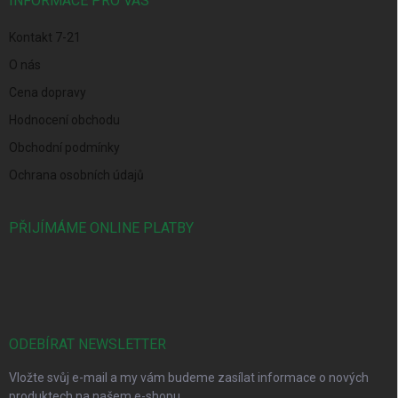
í
INFORMACE PRO VÁS
Kontakt 7-21
O nás
Cena dopravy
Hodnocení obchodu
Obchodní podmínky
Ochrana osobních údajů
PŘIJÍMÁME ONLINE PLATBY
ODEBÍRAT NEWSLETTER
Vložte svůj e-mail a my vám budeme zasílat informace o nových
produktech na našem e-shopu.