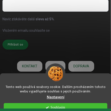
Navíc získáváte další
slevu až
5%
.
Vložením emailu souhlasíte se
zásadami pro zpracování osobních
údajů
Přihlásit se
KONTAKT
O NÁS
DOPRAVA
HODNOCENÍ
Tento web používá soubory cookie. Dalším procházením tohoto
webu vyjadřujete souhlas s jejich používáním.
Nastavení
Copyright 2026
ZAHRADNÍ DEKORACE.com | od roku 2006
. Všechna práva
vyhrazena.
Souhlasím
Vytvořil Shoptet