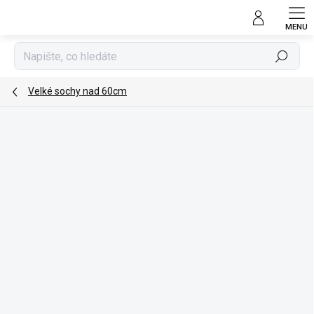
Přejít
na
obsah
Hledat
Velké sochy nad 60cm