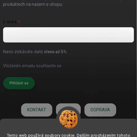
produktech na našem e-shopu.
E-MAIL
Navíc získáváte další
slevu až
5%
.
Vložením emailu souhlasíte se
zásadami pro zpracování osobních
údajů
Přihlásit se
KONTAKT
O NÁS
DOPRAVA
HODNOCENÍ
Tento web používá soubory cookie. Dalším procházením tohoto