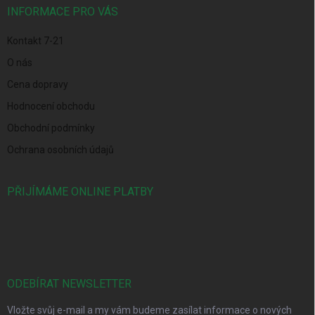
í
INFORMACE PRO VÁS
Kontakt 7-21
O nás
Cena dopravy
Hodnocení obchodu
Obchodní podmínky
Ochrana osobních údajů
PŘIJÍMÁME ONLINE PLATBY
ODEBÍRAT NEWSLETTER
Vložte svůj e-mail a my vám budeme zasílat informace o nových