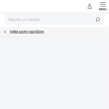
Přejít
na
obsah
Hledat
Velké sochy nad 60cm