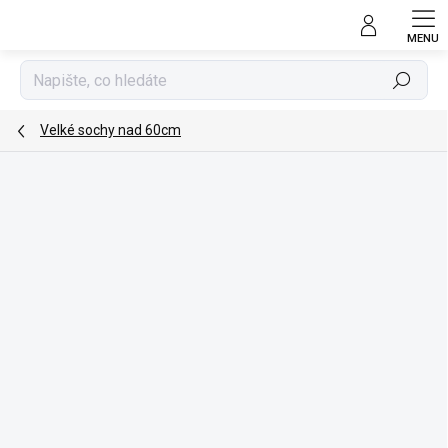
Přejít
na
obsah
Hledat
Velké sochy nad 60cm