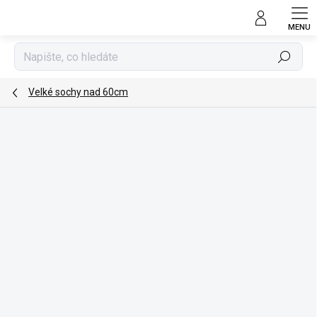
Přejít
na
obsah
Hledat
Velké sochy nad 60cm