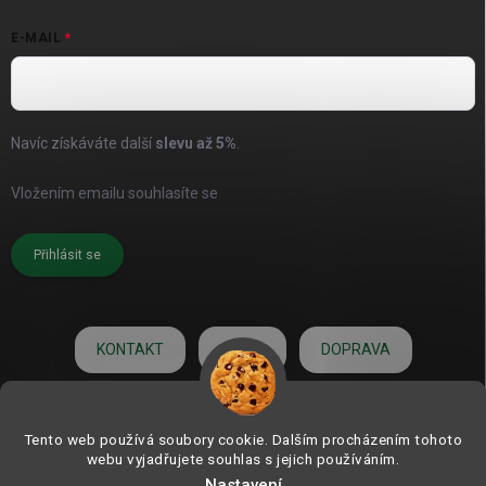
E-MAIL
Navíc získáváte další
slevu až
5%
.
Vložením emailu souhlasíte se
zásadami pro zpracování osobních
údajů
Přihlásit se
KONTAKT
O NÁS
DOPRAVA
HODNOCENÍ
Tento web používá soubory cookie. Dalším procházením tohoto
webu vyjadřujete souhlas s jejich používáním.
Nastavení