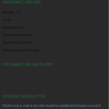
í
INFORMACE PRO VÁS
Kontakt 7-21
O nás
Cena dopravy
Hodnocení obchodu
Obchodní podmínky
Ochrana osobních údajů
PŘIJÍMÁME ONLINE PLATBY
ODEBÍRAT NEWSLETTER
Vložte svůj e-mail a my vám budeme zasílat informace o nových