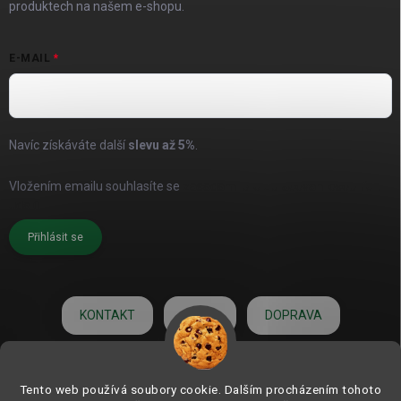
produktech na našem e-shopu.
E-MAIL
Navíc získáváte další
slevu až
5%
.
Vložením emailu souhlasíte se
zásadami pro zpracování osobních
údajů
Přihlásit se
KONTAKT
O NÁS
DOPRAVA
HODNOCENÍ
Tento web používá soubory cookie. Dalším procházením tohoto