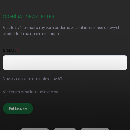
ODEBÍRAT NEWSLETTER
Vložte svůj e-mail a my vám budeme zasílat informace o nových
produktech na našem e-shopu.
E-MAIL
Navíc získáváte další
slevu až
5%
.
Vložením emailu souhlasíte se
zásadami pro zpracování osobních
údajů
Přihlásit se