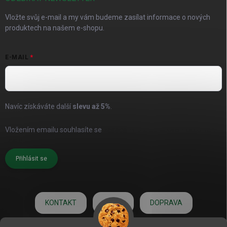
Vložte svůj e-mail a my vám budeme zasílat informace o nových
produktech na našem e-shopu.
E-MAIL
Navíc získáváte další
slevu až
5%
.
Vložením emailu souhlasíte se
zásadami pro zpracování osobních
údajů
Přihlásit se
KONTAKT
O NÁS
DOPRAVA