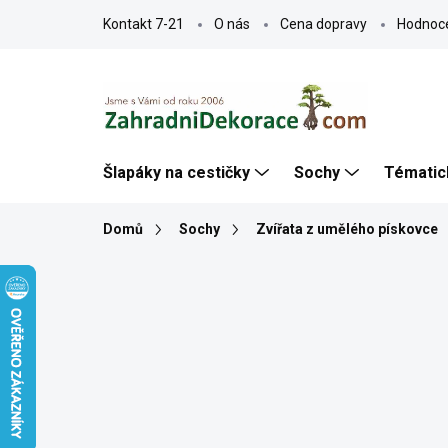
Přejít
Kontakt 7-21
O nás
Cena dopravy
Hodnoc
na
obsah
Šlapáky na cestičky
Sochy
Tématic
Domů
Sochy
Zvířata z umělého pískovce