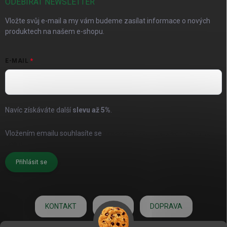
ODEBÍRAT NEWSLETTER
Vložte svůj e-mail a my vám budeme zasílat informace o nových
produktech na našem e-shopu.
E-MAIL
Navíc získáváte další
slevu až
5%
.
Vložením emailu souhlasíte se
zásadami pro zpracování osobních
údajů
Přihlásit se
KONTAKT
O NÁS
DOPRAVA