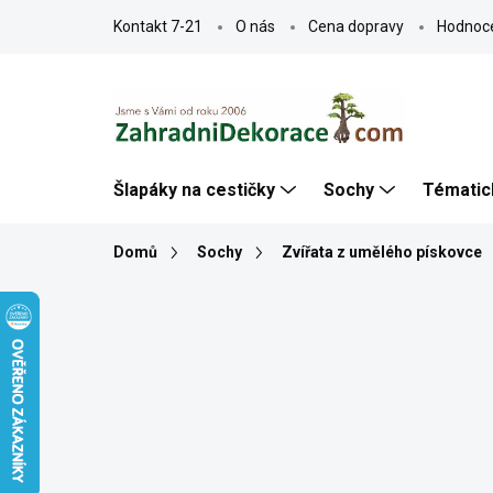
Přejít
Kontakt 7-21
O nás
Cena dopravy
Hodnoc
na
obsah
Šlapáky na cestičky
Sochy
Tématic
Domů
Sochy
Zvířata z umělého pískovce