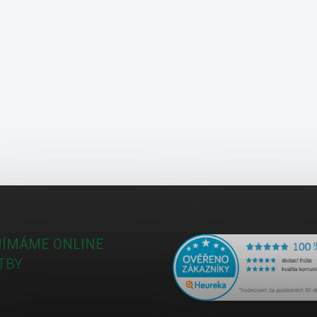
JÍMÁME ONLINE
TBY