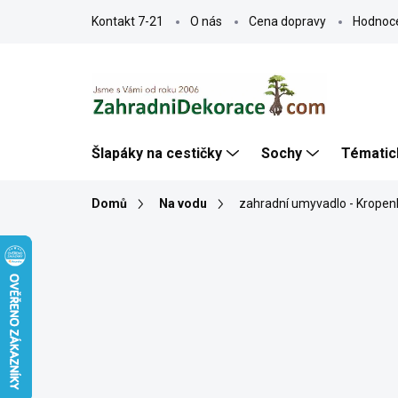
Přejít
Kontakt 7-21
O nás
Cena dopravy
Hodnoc
na
obsah
Šlapáky na cestičky
Sochy
Tématic
Domů
Na vodu
zahradní umyvadlo - Kropenk