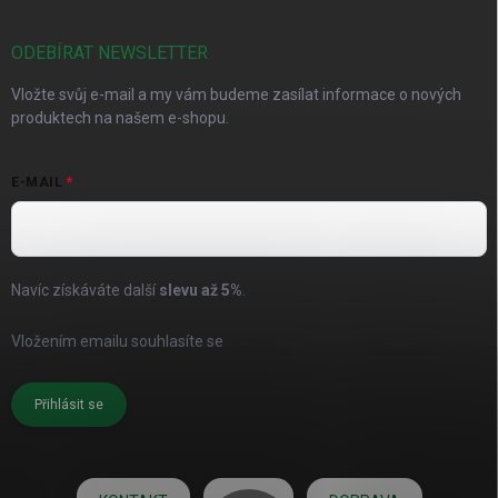
ODEBÍRAT NEWSLETTER
Vložte svůj e-mail a my vám budeme zasílat informace o nových
produktech na našem e-shopu.
E-MAIL
Navíc získáváte další
slevu až
5%
.
Vložením emailu souhlasíte se
zásadami pro zpracování osobních
údajů
Přihlásit se