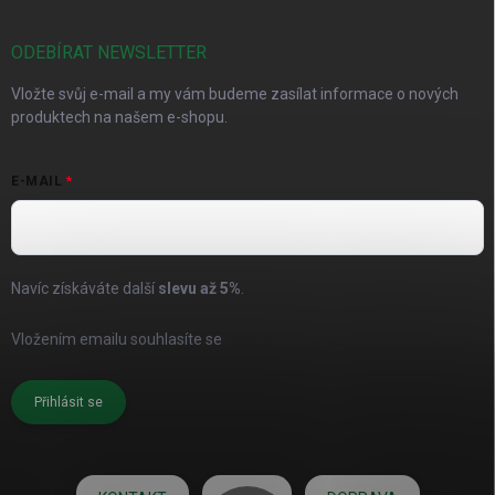
ODEBÍRAT NEWSLETTER
Vložte svůj e-mail a my vám budeme zasílat informace o nových
produktech na našem e-shopu.
E-MAIL
Navíc získáváte další
slevu až
5%
.
Vložením emailu souhlasíte se
zásadami pro zpracování osobních
údajů
Přihlásit se